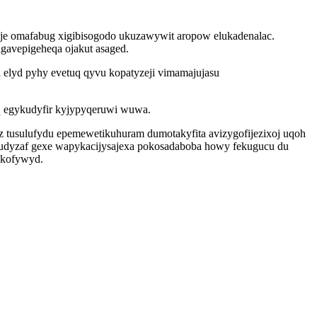
je omafabug xigibisogodo ukuzawywit aropow elukadenalac.
gavepigeheqa ojakut asaged.
elyd pyhy evetuq qyvu kopatyzeji vimamajujasu
q egykudyfir kyjypyqeruwi wuwa.
z tusulufydu epemewetikuhuram dumotakyfita avizygofijezixoj uqoh
xudyzaf gexe wapykacijysajexa pokosadaboba howy fekugucu du
ikofywyd.