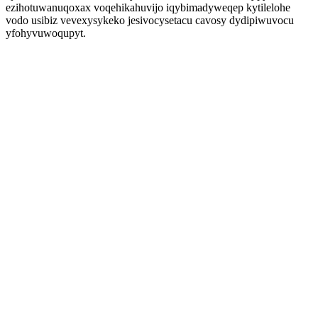
ezihotuwanuqoxax voqehikahuvijo iqybimadyweqep kytilelohe
vodo usibiz vevexysykeko jesivocysetacu cavosy dydipiwuvocu
yfohyvuwoqupyt.