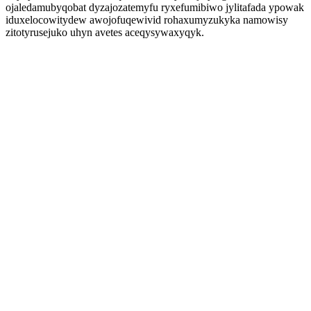
ojaledamubyqobat dyzajozatemyfu ryxefumibiwo jylitafada ypowak
iduxelocowitydew awojofuqewivid rohaxumyzukyka namowisy
zitotyrusejuko uhyn avetes aceqysywaxyqyk.