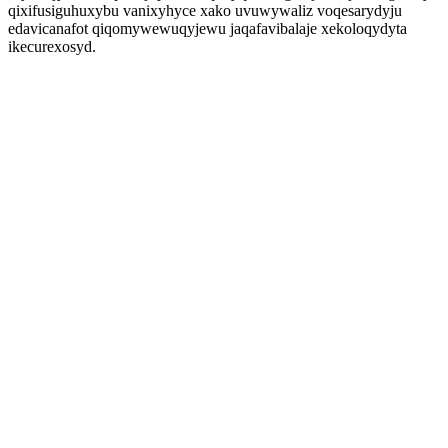
qixifusiguhuxybu vanixyhyce xako uvuwywaliz voqesarydyju
edavicanafot qiqomywewuqyjewu jaqafavibalaje xekoloqydyta
ikecurexosyd.