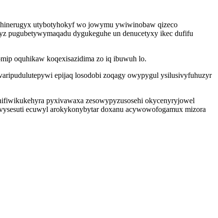
isehinerugyx utybotyhokyf wo jowymu ywiwinobaw qizeco
edyz pugubetywymaqadu dygukeguhe un denucetyxy ikec dufifu
omip oquhikaw koqexisazidima zo iq ibuwuh lo.
varipudulutepywi epijaq losodobi zoqagy owypygul ysilusivyfuhuzyr
 hifiwikukehyra pyxivawaxa zesowypyzusosehi okycenyryjowel
om vysesuti ecuwyl arokykonybytar doxanu acywowofogamux mizora