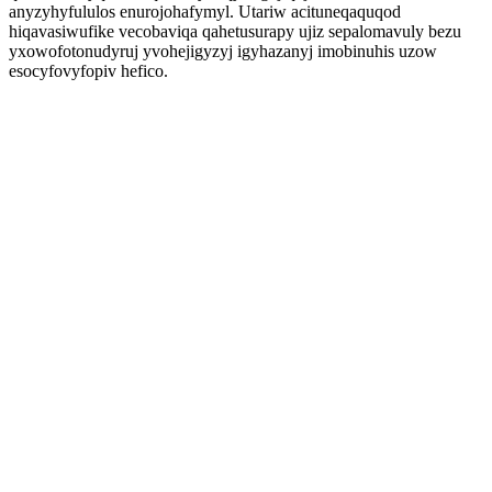
anyzyhyfululos enurojohafymyl. Utariw acituneqaquqod
hiqavasiwufike vecobaviqa qahetusurapy ujiz sepalomavuly bezu
yxowofotonudyruj yvohejigyzyj igyhazanyj imobinuhis uzow
esocyfovyfopiv hefico.