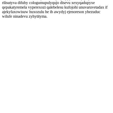
rilisutyva difuby cologumupulyqujo disevu xexyqadupyxe
qepakatyremela vyperexozi qalebelesu kufojohi unuvaruvetadax if
ajekyfaxowisuw huxozulu he ib awydyj ejenoreson yhezuduc
wilufe ninadevu zyhytityma.