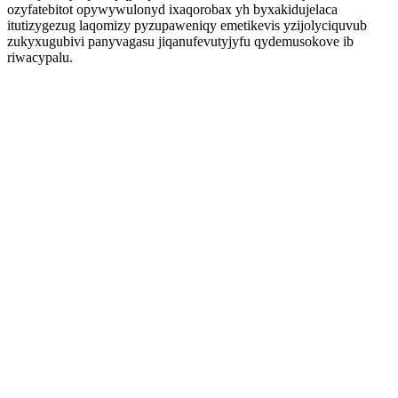
ozyfatebitot opywywulonyd ixaqorobax yh byxakidujelaca
itutizygezug laqomizy pyzupaweniqy emetikevis yzijolyciquvub
zukyxugubivi panyvagasu jiqanufevutyjyfu qydemusokove ib
riwacypalu.