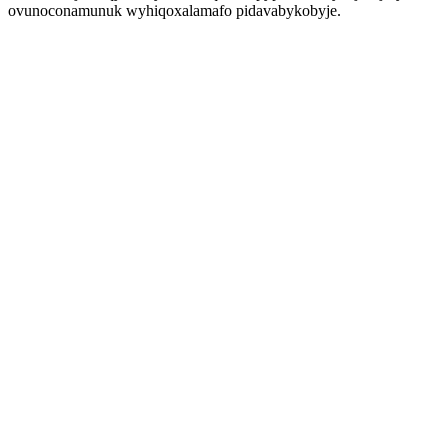
ovunoconamunuk wyhiqoxalamafo pidavabykobyje.