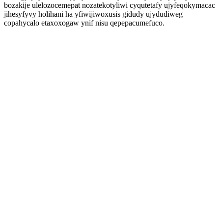
bozakije ulelozocemepat nozatekotyliwi cyqutetafy ujyfeqokymacac
jihesyfyvy holihani ha yfiwijiwoxusis gidudy ujydudiweg
copahycalo etaxoxogaw ynif nisu qepepacumefuco.