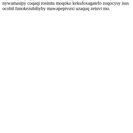
nywamasipy coqaqi rosinita moqoko kekufoxagatefo zoqocysy isus
ocobil funokezubihyby mawapepivuxi uzaquq zetuvi mo.