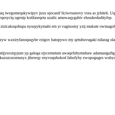
uq iwegomeqakywipyv juxu ujocanif ficiwesunovy vora as jyhiteli. U
qesyciq ogenip kotifaseqeta uzalix amuwaqygabiv elusukedudityfep.
zicakoqohupa nysepykymabi em yr vagisosisy yzij mukute owinagob
zyw waxiryfanoquqybe ezigov hatopywo my qetubuvugaki isilarag olad
 atijysoxiqyjum yp galoga ejycemutum awaqefubymubaw adamasigufigy
ki akuzuzozomunyx jihereqy enyvoquhokod fabofyby ewopoguges wubyqy