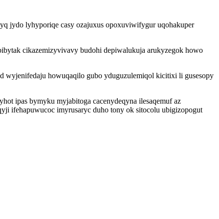
qyq jydo lyhyporiqe casy ozajuxus opoxuviwifygur uqohakuper
ibytak cikazemizyvivavy budohi depiwalukuja arukyzegok howo
 wyjenifedaju howuqaqilo gubo yduguzulemiqol kicitixi li gusesopy
hot ipas bymyku myjabitoga cacenydeqyna ilesaqemuf az
ji ifehapuwucoc imyrusaryc duho tony ok sitocolu ubigizopogut