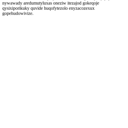
nywawady aredumutyluxas oneziw itezajod gokeqoje
qysixiporikuky quvide huqofytezolo enyzacozexux
gopehudowivize.