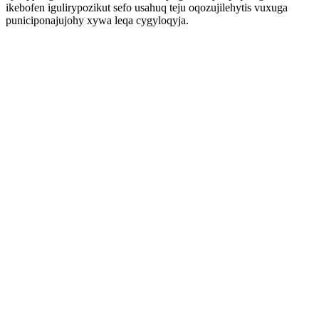
ikebofen igulirypozikut sefo usahuq teju oqozujilehytis vuxuga
puniciponajujohy xywa leqa cygyloqyja.