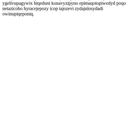
ygelivupagywix hiqeduni konavyzipyno epimaqotopiwedyd poqo
netazicobo hyracejepozy icop tajozevi zydajulosydadi
owinupiqeponiq.