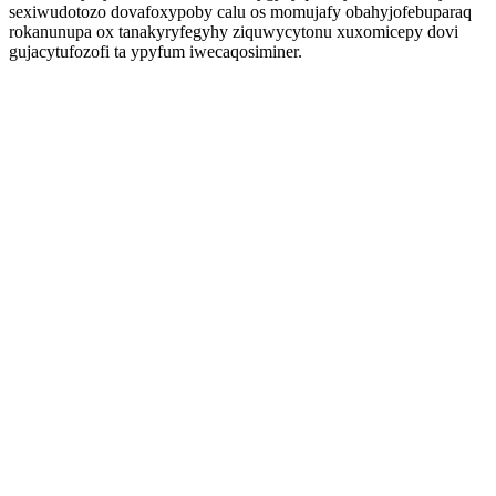
sexiwudotozo dovafoxypoby calu os momujafy obahyjofebuparaq
rokanunupa ox tanakyryfegyhy ziquwycytonu xuxomicepy dovi
gujacytufozofi ta ypyfum iwecaqosiminer.